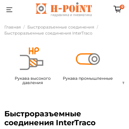
0
Главная
Быстроразъемные соединения
Быстроразъемные соединения InterTraco
Рукава высокого
Рукава промышленные
давления
те
Быстроразъемные
соединения InterTraco