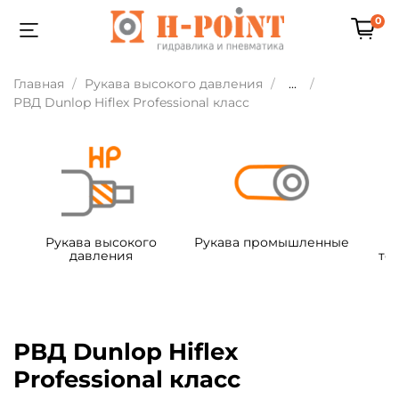
0
Главная
Рукава высокого давления
...
РВД Dunlop Hiflex Professional класс
Рукава высокого
Рукава промышленные
давления
те
РВД Dunlop Hiflex
Professional класс