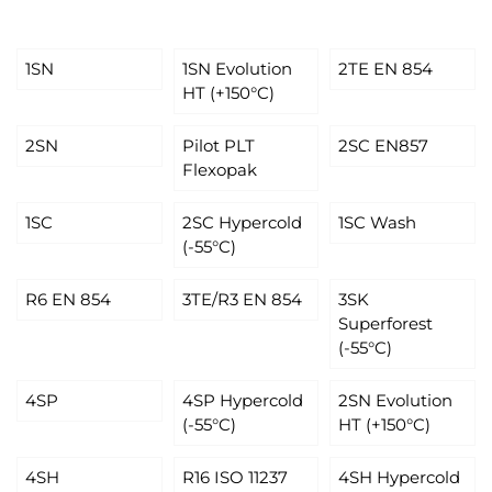
1SN
1SN Evolution
2TE EN 854
HT (+150°C)
2SN
Pilot PLT
2SC EN857
Flexopak
1SC
2SC Hypercold
1SC Wash
(-55°C)
R6 EN 854
3TE/R3 EN 854
3SK
Superforest
(-55°C)
4SP
4SP Hypercold
2SN Evolution
(-55°C)
HT (+150°C)
4SH
R16 ISO 11237
4SH Hypercold