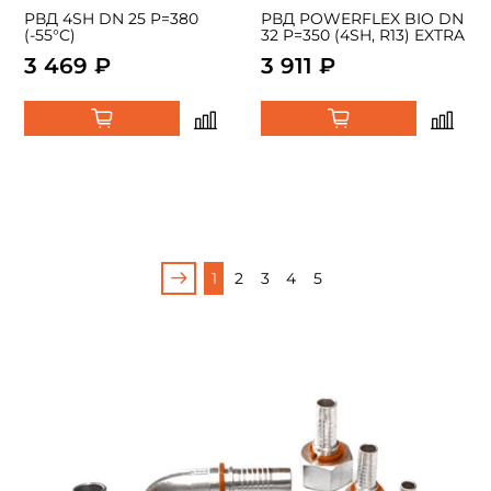
РВД 4SH DN 25 P=380
РВД POWERFLEX BIO DN
(-55°C)
32 P=350 (4SH, R13) EXTRA
3 469 ₽
3 911 ₽
1
2
3
4
5