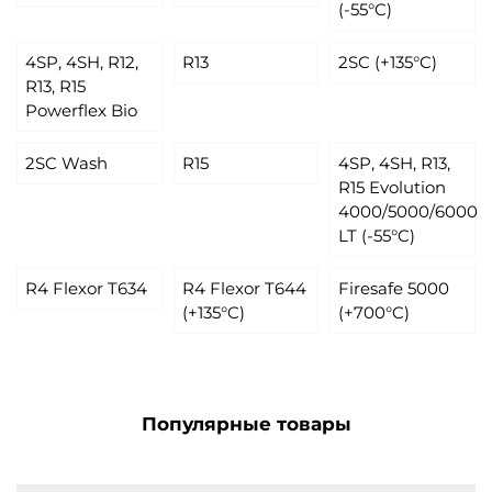
(-55°C)
4SP, 4SH, R12,
R13
2SC (+135°C)
R13, R15
Powerflex Bio
2SC Wash
R15
4SP, 4SH, R13,
R15 Evolution
4000/5000/6000
LT (-55°C)
R4 Flexor T634
R4 Flexor T644
Firesafe 5000
(+135°C)
(+700°C)
Популярные товары