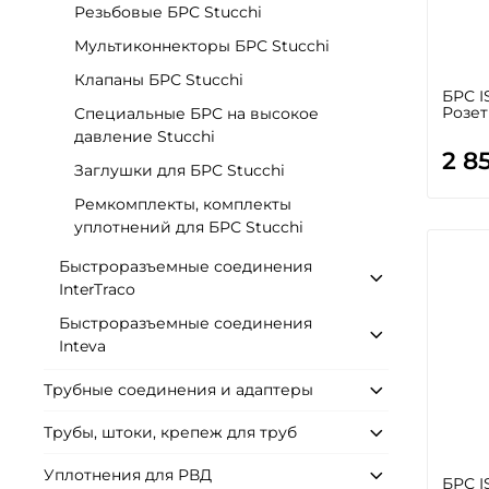
Резьбовые БРС Stucchi
Мультиконнекторы БРС Stucchi
Клапаны БРС Stucchi
БРС I
Розет
Специальные БРС на высокое
давление Stucchi
2 8
Заглушки для БРС Stucchi
Ремкомплекты, комплекты
уплотнений для БРС Stucchi
Быстроразъемные соединения
InterTraco
Быстроразъемные соединения
Inteva
Трубные соединения и адаптеры
Трубы, штоки, крепеж для труб
Уплотнения для РВД
БРС I