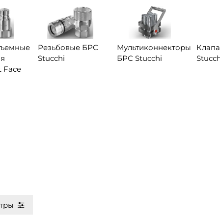
зъемные
Резьбовые БРС
Мультиконнекторы
Клап
ия
Stucchi
БРС Stucchi
Stucch
t Face
тры