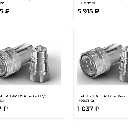
ка
Ниппель
85 ₽
5 915 ₽
SO A BIR BSP 3/8 - D3/8
БРС ISO A BIR BSP 1/4 - 
ка
Розетка
7 ₽
1 037 ₽