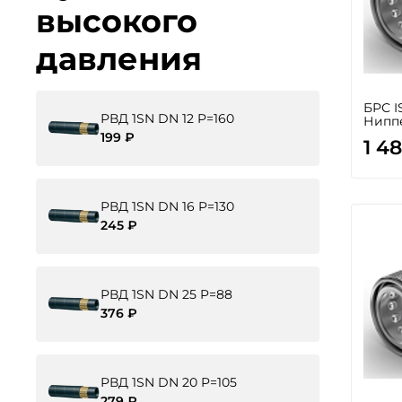
высокого
давления
БРС I
РВД 1SN DN 12 P=160
Нипп
199 ₽
1 4
РВД 1SN DN 16 P=130
245 ₽
РВД 1SN DN 25 P=88
376 ₽
РВД 1SN DN 20 P=105
279 ₽