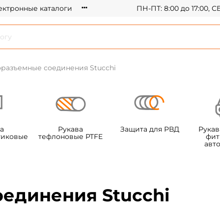
ектронные каталоги
ПН-ПТ: 8:00 до 17:00, 
разъемные соединения Stucchi
а
Рукава
Защита для РВД
Рукав
тиковые
тефлоновые PTFE
фит
авт
единения Stucchi