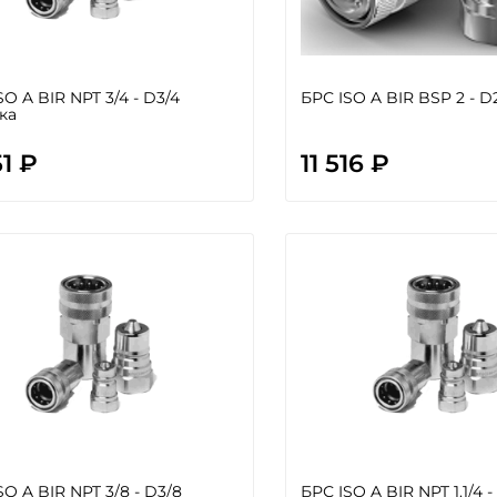
SO A BIR NPT 3/4 - D3/4
БРС ISO A BIR BSP 2 - 
ка
51 ₽
11 516 ₽
SO A BIR NPT 3/8 - D3/8
БРС ISO A BIR NPT 1.1/4 - 