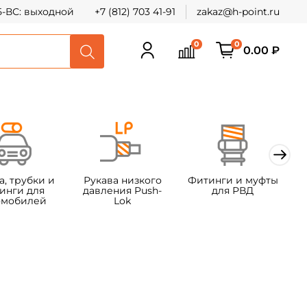
СБ-ВС: выходной
+7 (812) 703 41-91
zakaz@h-point.ru
0
0
0.00 ₽
а, трубки и
Рукава низкого
Фитинги и муфты
Ф
инги для
давления Push-
для РВД
омобилей
Lok
т