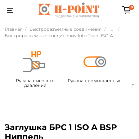
0
Главная
Быстроразъемные соединения
...
Быстроразъемные соединения InterTraco ISO A
Рукава высокого
Рукава промышленные
давления
те
Заглушка БРС 1 ISO A BSP
Ниппель