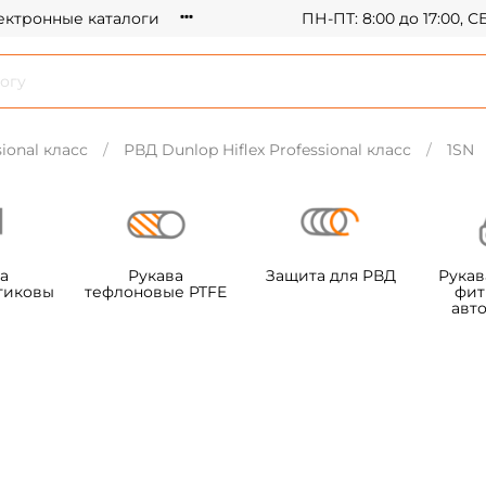
ектронные каталоги
ПН-ПТ: 8:00 до 17:00, 
ional класс
РВД Dunlop Hiflex Professional класс
1SN
а
Рукава
Защита для РВД
Рукав
тиковы
тефлоновые PTFE
фит
авт