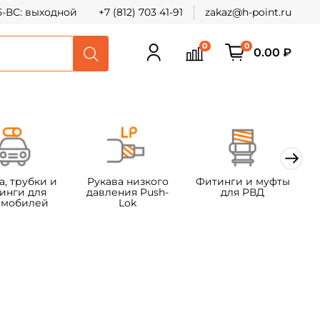
СБ-ВС: выходной
+7 (812) 703 41-91
zakaz@h-point.ru
0
0
0.00 ₽
а, трубки и
Рукава низкого
Фитинги и муфты
Ф
инги для
давления Push-
для РВД
омобилей
Lok
т
х