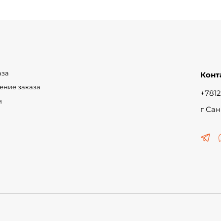
аза
Конт
чение заказа
+7812
и
г Сан