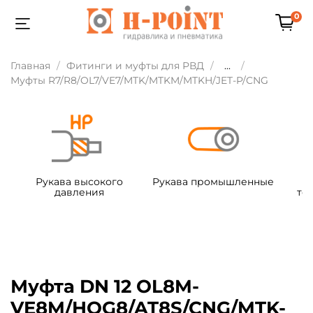
0
Главная
Фитинги и муфты для РВД
...
Муфты R7/R8/OL7/VE7/MTK/MTKM/MTKH/JET-P/CNG
Рукава высокого
Рукава промышленные
давления
те
Муфта DN 12 OL8M-
VE8M/HOG8/AT8S/CNG/MTK-