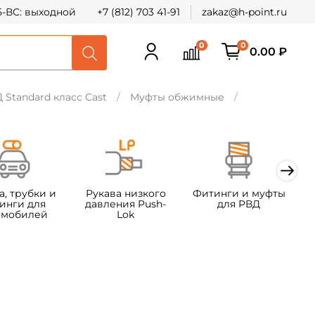
СБ-ВС: выходной
+7 (812) 703 41-91
zakaz@h-point.ru
0
0
0.00 ₽
Standard класс Cast
Муфты обжимные
а, трубки и
Рукава низкого
Фитинги и муфты
Ф
инги для
давления Push-
для РВД
омобилей
Lok
т
х