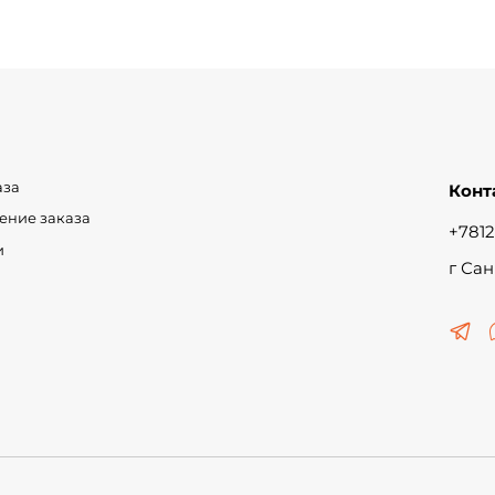
аза
Конт
чение заказа
+7812
и
г Сан