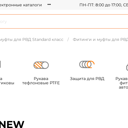
ектронные каталоги
ПН-ПТ: 8:00 до 17:00, 
муфты для РВД Standard класс
Фитинги и муфты для РВД 
а
Рукава
Защита для РВД
Рукав
тиковы
тефлоновые PTFE
фит
авт
C NEW