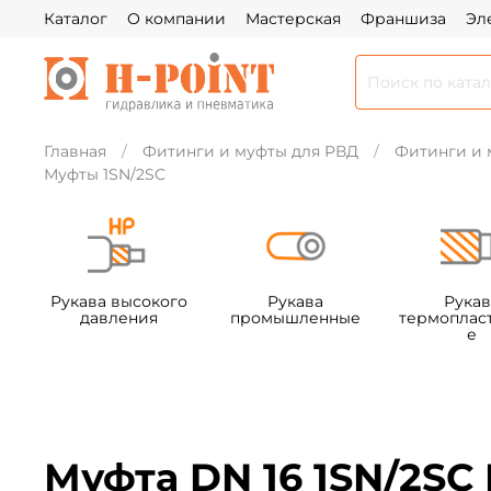
Каталог
О компании
Мастерская
Франшиза
Эл
Главная
Фитинги и муфты для РВД
Фитинги и 
Муфты 1SN/2SC
Рукава высокого
Рукава
Рукав
давления
промышленные
термоплас
е
Муфта DN 16 1SN/2S