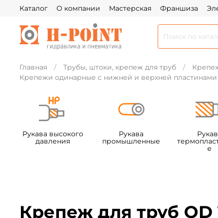
Каталог
О компании
Мастерская
Франшиза
Эл
Главная
Трубы, штоки, крепеж для труб
Крепеж
Крепежи одинарные с нижней и верхней пластинами
Рукава высокого
Рукава
Рукав
давления
промышленные
термоплас
е
Крепеж для труб OD 