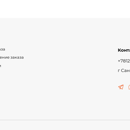
аза
Конт
чение заказа
+7812
и
г Сан