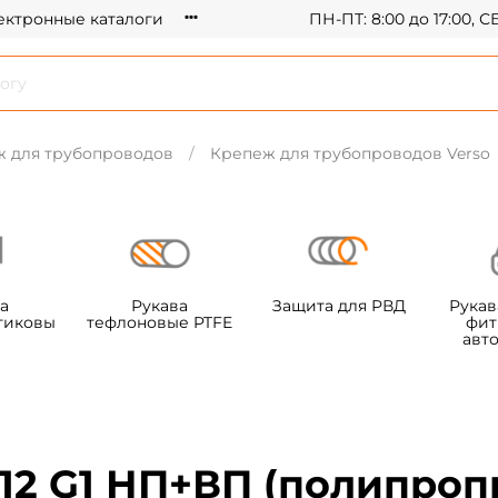
ектронные каталоги
ПН-ПТ: 8:00 до 17:00, 
 для трубопроводов
Крепеж для трубопроводов Verso
а
Рукава
Защита для РВД
Рукав
тиковы
тефлоновые PTFE
фит
авт
12 G1 НП+ВП (полипроп