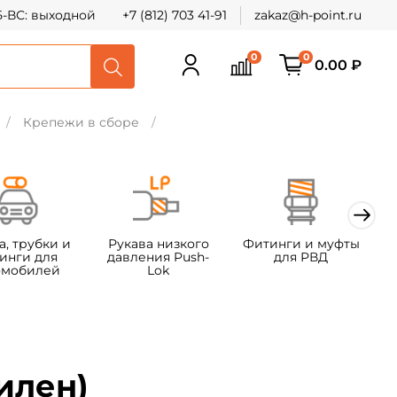
СБ-ВС: выходной
+7 (812) 703 41-91
zakaz@h-point.ru
0
0
0.00 ₽
Крепежи в сборе
а, трубки и
Рукава низкого
Фитинги и муфты
Ф
инги для
давления Push-
для РВД
омобилей
Lok
т
х
илен)