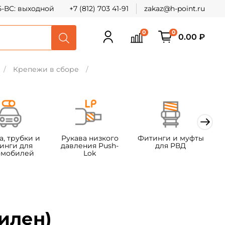
СБ-ВС: выходной
+7 (812) 703 41-91
zakaz@h-point.ru
0
0
0.00 ₽
Крепежи в сборе
а, трубки и
Рукава низкого
Фитинги и муфты
Ф
инги для
давления Push-
для РВД
омобилей
Lok
т
х
илен)