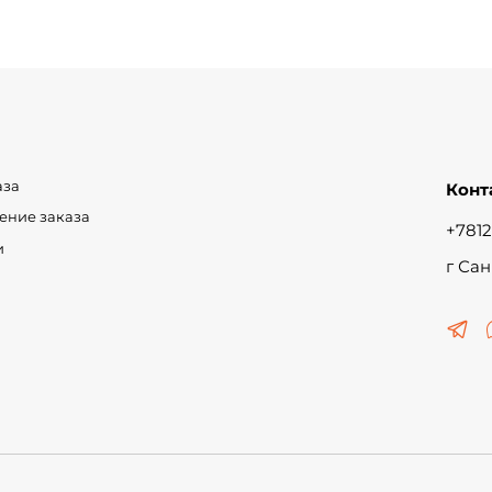
аза
Конт
чение заказа
+7812
и
г Сан