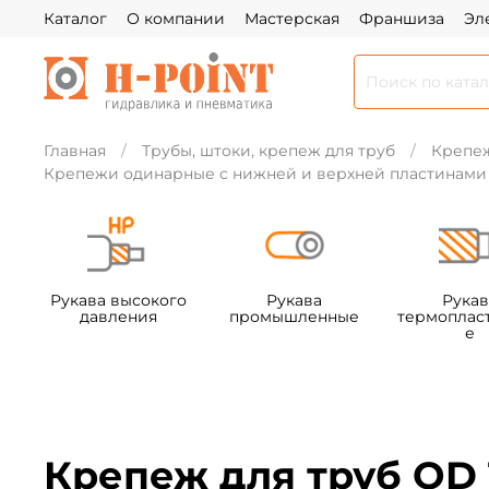
Каталог
О компании
Мастерская
Франшиза
Эл
Главная
Трубы, штоки, крепеж для труб
Крепеж
Крепежи одинарные с нижней и верхней пластинами
Рукава высокого
Рукава
Рукав
давления
промышленные
термоплас
е
Крепеж для труб OD 