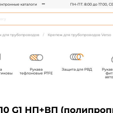
ектронные каталоги
ПН-ПТ: 8:00 до 17:00, 
 для трубопроводов
Крепеж для трубопроводов Verso
а
Рукава
Защита для РВД
Рукав
тиковы
тефлоновые PTFE
фит
авт
10 G1 НП+ВП (полипроп