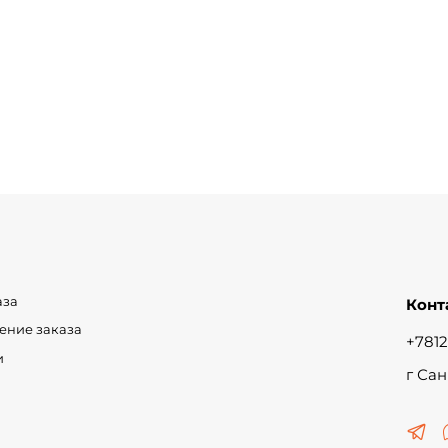
аза
Конт
чение заказа
+7812
и
г Сан