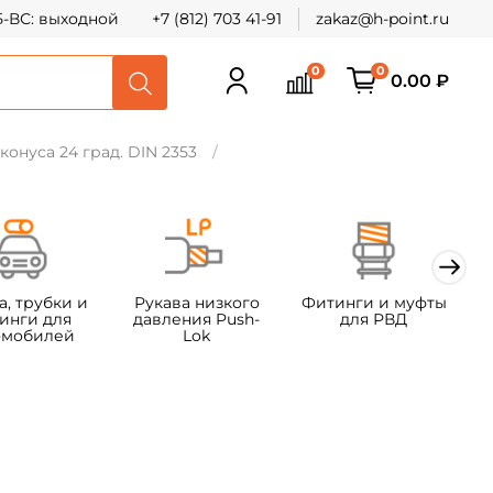
СБ-ВС: выходной
+7 (812) 703 41-91
zakaz@h-point.ru
0
0
0.00 ₽
конуса 24 град. DIN 2353
а, трубки и
Рукава низкого
Фитинги и муфты
Ф
инги для
давления Push-
для РВД
омобилей
Lok
т
х