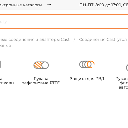
ектронные каталоги
ПН-ПТ: 8:00 до 17:00, 
ные соединения и адаптеры Cast
Соединения Cast, угол 
езные
а
Рукава
Защита для РВД
Рукав
тиковы
тефлоновые PTFE
фит
авт