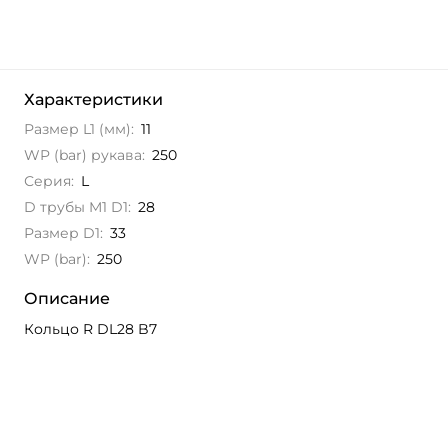
Характеристики
Размер L1 (мм):
11
WP (bar) рукава:
250
Серия:
L
D трубы M1 D1:
28
Размер D1:
33
WP (bar):
250
Описание
Кольцо R DL28 B7