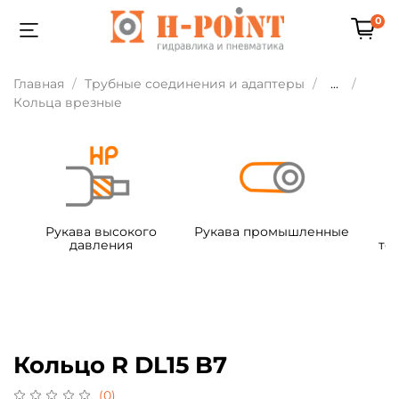
0
Главная
Трубные соединения и адаптеры
...
Кольца врезные
Рукава высокого
Рукава промышленные
давления
те
Кольцо R DL15 B7
(0)