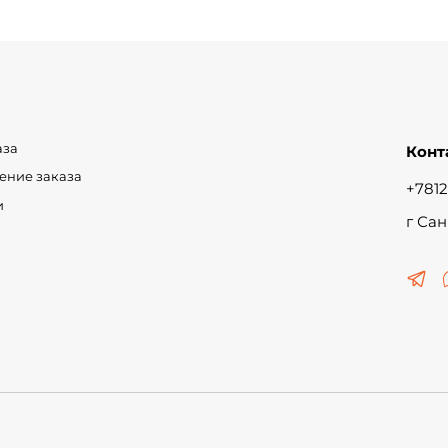
аза
Конт
чение заказа
+7812
и
г Сан