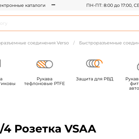
ектронные каталоги
ПН-ПТ: 8:00 до 17:00, 
разъемные соединения Verso
Быстроразъемные соедине
а
Рукава
Защита для РВД
Рукав
тиковы
тефлоновые PTFE
фит
авт
1/4 Розетка VSAA