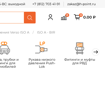
СБ-ВС: выходной
+7 (812) 703 41-91
zakaz@h-point.ru
0
0
0.00 ₽
ния Verso ISO A
ISO A - BIR
а, трубки и
Рукава низкого
Фитинги и муфты
Ф
инги для
давления Push-
для РВД
омобилей
Lok
т
х