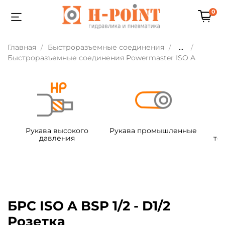
0
Главная
Быстроразъемные соединения
...
Быстроразъемные соединения Powermaster ISO A
Рукава высокого
Рукава промышленные
давления
те
БРС ISO A BSP 1/2 - D1/2
Розетка