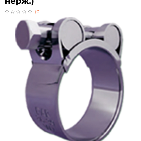
нерж.)
(0)