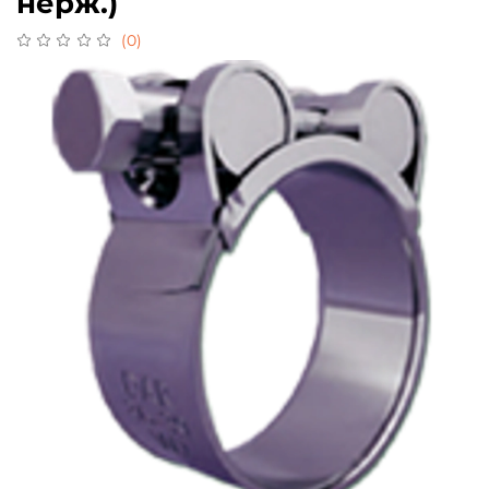
нерж.)
(0)