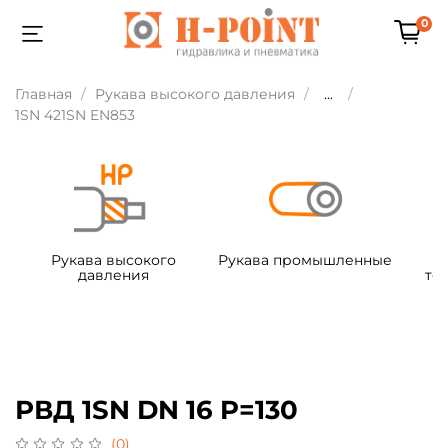
0
Главная
Рукава высокого давления
...
1SN 421SN EN853
Рукава высокого
Рукава промышленные
давления
те
РВД 1SN DN 16 P=130
(0)